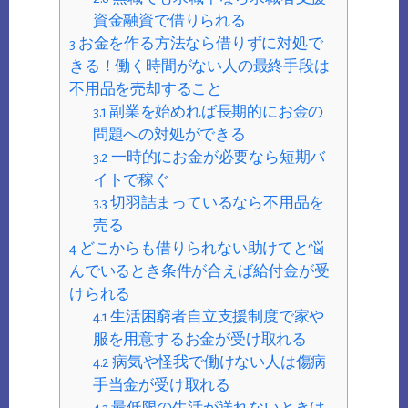
資金融資で借りられる
3
お金を作る方法なら借りずに対処で
きる！働く時間がない人の最終手段は
不用品を売却すること
3.1
副業を始めれば長期的にお金の
問題への対処ができる
3.2
一時的にお金が必要なら短期バ
イトで稼ぐ
3.3
切羽詰まっているなら不用品を
売る
4
どこからも借りられない助けてと悩
んでいるとき条件が合えば給付金が受
けられる
4.1
生活困窮者自立支援制度で家や
服を用意するお金が受け取れる
4.2
病気や怪我で働けない人は傷病
手当金が受け取れる
4.3
最低限の生活が送れないときは