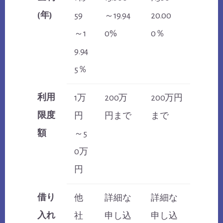
(年)
59
～19.94
20.00
～1
0%
0％
9.94
5％
利用
1万
200万
200万円
限度
円
円まで
まで
額
～5
0万
円
借り
他
詳細な
詳細な
入れ
社
申し込
申し込