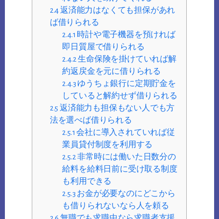
2.4
返済能力はなくても担保があれ
ば借りられる
2.4.1
時計や電子機器を預ければ
即日質屋で借りられる
2.4.2
生命保険を掛けていれば解
約返戻金を元に借りられる
2.4.3
ゆうちょ銀行に定期貯金を
していると解約せず借りられる
2.5
返済能力も担保もない人でも方
法を選べば借りられる
2.5.1
会社に導入されていれば従
業員貸付制度を利用する
2.5.2
非常時には働いた日数分の
給料を給料日前に受け取る制度
も利用できる
2.5.3
お金が必要なのにどこから
も借りられないなら人を頼る
2.6
無職でも求職中なら求職者支援