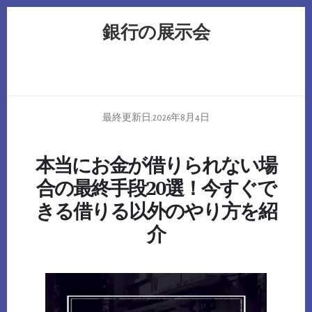
Skip
Skip
Skip
銀行の展示会
to
to
to
primary
content
footer
sidebar
最終更新日:
2026年8月4日
本当にお金が借りられない場
合の最終手段20選！今すぐで
きる借りる以外のやり方を紹
介