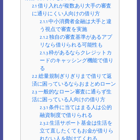
2.1
借り入れが複数あり大手の審査
に通りにくい人向けの借り方
2.1.1
中小消費者金融は大手と違
う視点で審査を実施
2.1.2
独自の審査基準があるアプ
リなら借りられる可能性も
2.1.3
枠があるならクレジットカ
ードのキャッシング機能で借り
る
2.2
総量規制ぎりぎりまで借りて返
済に困っているならおまとめローン
2.3
一般的なローン審査に通らず生
活に困っている人向けの借り方
2.3.1
条件に当てはまる人は公的
融資制度で借りられる
2.3.2
生活サポート基金は生活を
立て直したくてもお金が借りら
れない人を助けてくれる