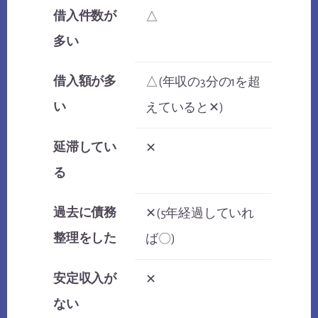
借入件数が
△
多い
借入額が多
△(年収の3分の1を超
い
えていると✕)
延滞してい
✕
る
過去に債務
✕(5年経過していれ
整理をした
ば〇)
安定収入が
✕
ない