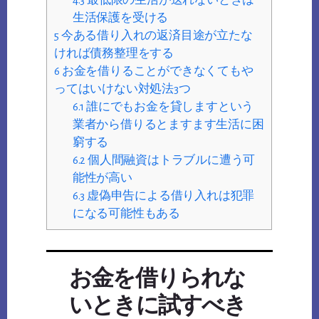
生活保護を受ける
5
今ある借り入れの返済目途が立たな
ければ債務整理をする
6
お金を借りることができなくてもや
ってはいけない対処法3つ
6.1
誰にでもお金を貸しますという
業者から借りるとますます生活に困
窮する
6.2
個人間融資はトラブルに遭う可
能性が高い
6.3
虚偽申告による借り入れは犯罪
になる可能性もある
お金を借りられな
いときに試すべき